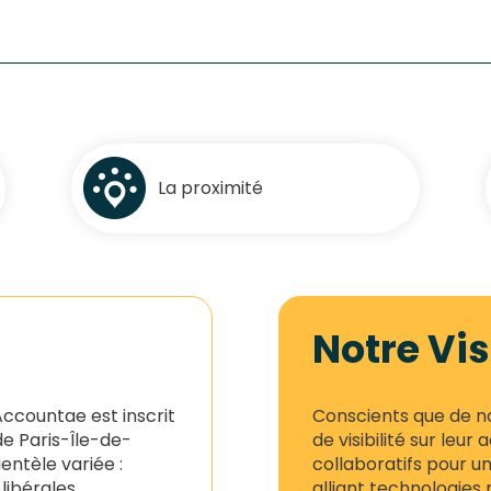
La proximité
Notre Vi
 Accountae est inscrit
Conscients que de 
e Paris-Île-de-
de visibilité sur leur
ntèle variée :
collaboratifs pour un
libérales,
alliant technologies