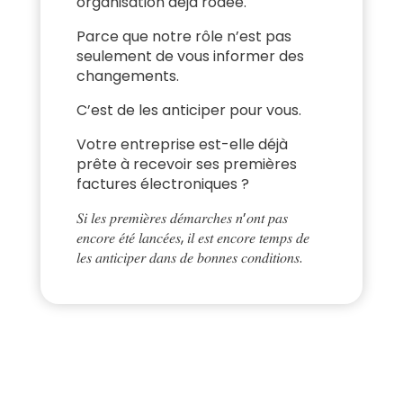
organisation déjà rodée.
Parce que notre rôle n’est pas
seulement de vous informer des
changements.
C’est de les anticiper pour vous.
Votre entreprise est-elle déjà
prête à recevoir ses premières
factures électroniques ?
𝑆𝑖 𝑙𝑒𝑠 𝑝𝑟𝑒𝑚𝑖𝑒̀𝑟𝑒𝑠 𝑑𝑒́𝑚𝑎𝑟𝑐ℎ𝑒𝑠 𝑛’𝑜𝑛𝑡 𝑝𝑎𝑠
𝑒𝑛𝑐𝑜𝑟𝑒 𝑒́𝑡𝑒́ 𝑙𝑎𝑛𝑐𝑒́𝑒𝑠, 𝑖𝑙 𝑒𝑠𝑡 𝑒𝑛𝑐𝑜𝑟𝑒 𝑡𝑒𝑚𝑝𝑠 𝑑𝑒
𝑙𝑒𝑠 𝑎𝑛𝑡𝑖𝑐𝑖𝑝𝑒𝑟 𝑑𝑎𝑛𝑠 𝑑𝑒 𝑏𝑜𝑛𝑛𝑒𝑠 𝑐𝑜𝑛𝑑𝑖𝑡𝑖𝑜𝑛𝑠.