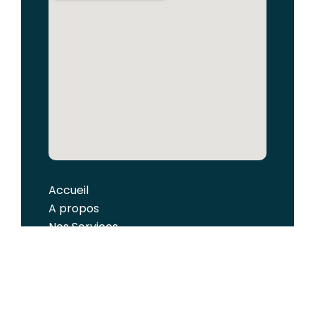
Accueil
A propos
Nos Services
Expertise Comptable
Social & RH
Conseil / Juridique / Création
d’entreprise