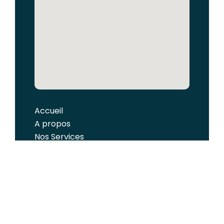
Accueil
A propos
Nos Services
Expertise Comptable
Social & RH
Conseil / Juridique / Création
d’entreprise
Nos Offres
Nos Outils